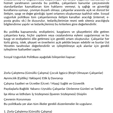
hizmet yaratmanın yanında bu politika, çalışanların kanunlar çerçevesinde
standartlardan kaynaklanan tüm haklarını vermeyi, iş sağlığı ve güvenliği
kurallarına uymayı, çevreye duyarlı olmayı, çalışanlar arasında açık ve dürüst bir
iletişim, saygı ve değer gördüğü işyeri ortamını oluşturmayı taahhüt eder. Sosyal
uygunluk politikası tüm çalışanlarımıza iletişim kanalları aracılığı (internet, e-
posta grubu vb.) ile duyurulur, tedarikçilerimize resmi web sitemiz aracılığıyla
bilgilendirme yapılır ve tedarikçilerimiz bu kriterlere göre değerlendirilir.
Bu politika kapsamında, endişelerini, kaygılarını ve şikayetlerini dile getiren
çalışanlara karşı, hiçbir yaptırım veya cezalandırma eylemi uygulanmaz ve bu
kaygı ve endişelerini dile getirmesi için gerekli ortam oluşturulur. Çalışanlar her
türlü görüş, istek, şikayet ve önerilerini açık şekilde beyan edebilir ve bunlar Üst
Yönetim tarafından değerlendirilir ve iyileştirilmeye açık alanlar için gerekli
iyileştirme faaliyetleri yapılır.
Sosyal Uygunluk Politikası aşağıdaki bileşenleri kapsar:
Zorla Çalıştırma (Gönüllü Çalışma)
Çocuk İşgücü (Reşit Olmayan Çalışanlar)
Ayrımcılık (Eşitlikçi Yaklaşım)
Etik İş Davranışı
Çalışma Saatleri ve Ücretler (Ücret / Maaş)
Sağlık ve Güvenlik
Paydaşlarla Bağlılık
Yabancı Uyruklu Çalışanlar
Dinlenme Günleri ve Tatiller
İşe Alma ve İstihdam
İş Sözleşmesi (İşveren Sözleşmesi)
Disiplin
Çevrenin Korunması
Bu politikada yer alan tüm ilkeler gerekli düzenlemeler ile uygulanır.
1. Zorla Çalıştırma (Gönüllü Çalışma)