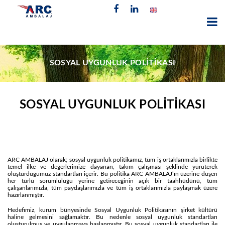
SOSYAL UYGUNLUK POLİTİKASI
SOSYAL UYGUNLUK POLİTİKASI
ARC AMBALAJ olarak; sosyal uygunluk politikamız, tüm iş ortaklarımızla birlikte
temel ilke ve değerlerimize dayanan, takım çalışması şeklinde yürüterek
oluşturduğumuz standartları içerir. Bu politika ARC AMBALAJ’ın üzerine düşen
her türlü sorumluluğu yerine getireceğinin açık bir taahhüdünü, tüm
çalışanlarımızla, tüm paydaşlarımızla ve tüm iş ortaklarımızla paylaşmak üzere
hazırlanmıştır.
Hedefimiz, kurum bünyesinde Sosyal Uygunluk Politikasının şirket kültürü
haline gelmesini sağlamaktır. Bu nedenle sosyal uygunluk standartları
oluşturulmuş ve uygulanmaya başlanmıştır. Bu sosyal uygunluk standartları ile