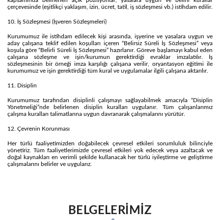
kapsamında belirlenen açık pozisyonlar, yasalara uygun ve belirli kurallar
çerçevesinde (eşitlikçi yaklaşım, izin, ücret, tatil, iş sözleşmesi vb.) istihdam edilir.
10. İş Sözleşmesi (İşveren Sözleşmeleri)
Kurumumuz ile istihdam edilecek kişi arasında, işyerine ve yasalara uygun ve
aday çalışana teklif edilen koşulları içeren “Belirsiz Süreli İş Sözleşmesi” veya
koşula göre “Belirli Süreli İş Sözleşmesi” hazırlanır. Göreve başlamayı kabul eden
çalışana sözleşme ve işin/kurumun gerektirdiği evraklar imzalatılır. İş
sözleşmesinin bir örneği imza karşılığı çalışana verilir, oryantasyon eğitimi ile
kurumumuz ve işin gerektirdiği tüm kural ve uygulamalar ilgili çalışana aktarılır.
11. Disiplin
Kurumumuz tarafından disiplinli çalışmayı sağlayabilmek amacıyla “Disiplin
Yönetmeliği”nde belirlenen disiplin kuralları uygulanır. Tüm çalışanlarımız
çalışma kuralları talimatlarına uygun davranarak çalışmalarını yürütür.
12. Çevrenin Korunması
Her türlü faaliyetimizden doğabilecek çevresel etkileri sorumluluk bilinciyle
yönetiriz. Tüm faaliyetlerimizde çevresel etkileri yok edecek veya azaltacak ve
doğal kaynakları en verimli şekilde kullanacak her türlü iyileştirme ve geliştirme
çalışmalarını belirler ve uygularız.
BELGELERİMİZ