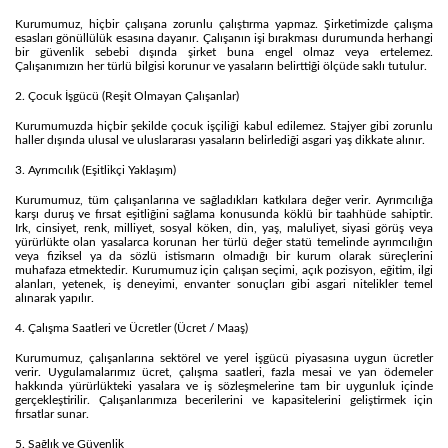
Kurumumuz, hiçbir çalışana zorunlu çalıştırma yapmaz. Şirketimizde çalışma
esasları gönüllülük esasına dayanır. Çalışanın işi bırakması durumunda herhangi
bir güvenlik sebebi dışında şirket buna engel olmaz veya ertelemez.
Çalışanımızın her türlü bilgisi korunur ve yasaların belirttiği ölçüde saklı tutulur.
2. Çocuk İşgücü (Reşit Olmayan Çalışanlar)
Kurumumuzda hiçbir şekilde çocuk işçiliği kabul edilemez. Stajyer gibi zorunlu
haller dışında ulusal ve uluslararası yasaların belirlediği asgari yaş dikkate alınır.
3. Ayrımcılık (Eşitlikçi Yaklaşım)
Kurumumuz, tüm çalışanlarına ve sağladıkları katkılara değer verir. Ayrımcılığa
karşı duruş ve fırsat eşitliğini sağlama konusunda köklü bir taahhüde sahiptir.
Irk, cinsiyet, renk, milliyet, sosyal köken, din, yaş, maluliyet, siyasi görüş veya
yürürlükte olan yasalarca korunan her türlü değer statü temelinde ayrımcılığın
veya fiziksel ya da sözlü istismarın olmadığı bir kurum olarak süreçlerini
muhafaza etmektedir. Kurumumuz için çalışan seçimi, açık pozisyon, eğitim, ilgi
alanları, yetenek, iş deneyimi, envanter sonuçları gibi asgari nitelikler temel
alınarak yapılır.
4. Çalışma Saatleri ve Ücretler (Ücret / Maaş)
Kurumumuz, çalışanlarına sektörel ve yerel işgücü piyasasına uygun ücretler
verir. Uygulamalarımız ücret, çalışma saatleri, fazla mesai ve yan ödemeler
hakkında yürürlükteki yasalara ve iş sözleşmelerine tam bir uygunluk içinde
gerçekleştirilir. Çalışanlarımıza becerilerini ve kapasitelerini geliştirmek için
fırsatlar sunar.
5. Sağlık ve Güvenlik