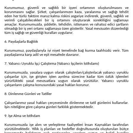
Kurumumuz, güvenli ve sağlıklı bir işyeri ortamının oluşturulmasını ve
korunmasını sağlar. Şirket, çalışanlarımızın kaza, yaralanma ve sağlığı tehdit
eden her türlü faktöre maruz kalma riskini asgariye indirerek, güvenli, sağlıklı ve
verimli çalışabilecekleri bir iş ortamını oluşturarak sürekliliğini sağlamayı
amaçlar. Kurumumuzda, şiddetin, tehdidin, istismarın ve rahatsız edici şartların
olmadığı bir iş yeri ortamı sağlamaya özen gösterilir. Yasal mevzuatın düzenlediği
tüm iş sağlığı ve güvenliği kuralları uygulanır.
6. Paydaşlarla Bağlılık
Kurumumuz, paydaşlarıyla iyi niyet temelinde bağ kurma taahhüdü verir. Tüm
paydaşlarına karşı adil ve eşit mesafede davranır.
7. Yabancı Uyruklu İşçi Çalıştırma (Yabancı İşçilerin İstihdamı)
Kurumumuzda, yasalara uygun olarak çalıştırılan/çalıştırılacak yabancı uyruklu
çalışanlar için, işe girişten işten ayrılma sürecine kadar tüm özlük işlemleri
yürürlükteki yasal mevzuatlara uygun olarak yürütülür. Yabancı uyruklu
çalışanların çalışma konusundaki yasal hakları korunur.
8. Dinlenme Günleri ve Tatiller
Çalışanlarımız yasal hakları çerçevesinde dinlenme ve tatil günlerini kullanırlar.
İşin niteliğine göre çalışma günleri farklılık göstermektedir.
9. İşe Alma ve İstihdam
Kurumumuzda işe alım ve yerleştirme faaliyetleri İnsan Kaynakları tarafından
yürütülmektedir. Yıllık iş planları ve hedefler doğrultusunda oluşturulan bütçe